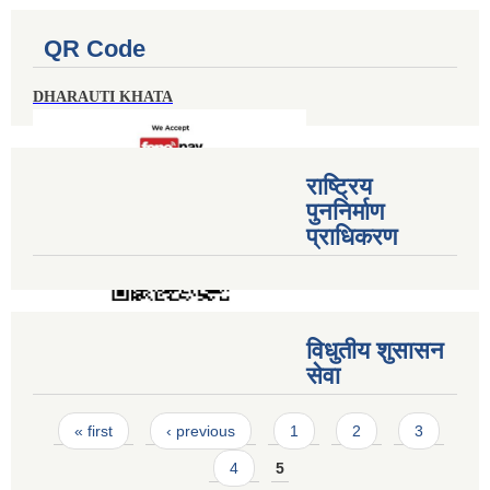
QR Code
DHARAUTI KHATA
राष्ट्रिय
पुननिर्माण
प्राधिकरण
विधुतीय शुसासन
सेवा
Pages
« first
‹ previous
1
2
3
4
5