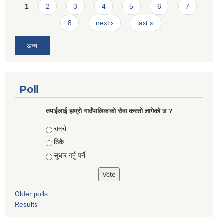
Pages
1
2
3
4
5
6
7
8
next ›
last »
अन्य
Poll
तपाईलाई हाम्राे गाउँपालिकाको सेवा कस्तो लागेको छ ?
Choices
राम्रो
ठिकै
सुधार गर्नु पर्ने
Older polls
Results