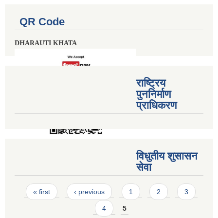
QR Code
DHARAUTI KHATA
राष्ट्रिय
पुननिर्माण
प्राधिकरण
विधुतीय शुसासन
सेवा
Pages
« first
‹ previous
1
2
3
4
5