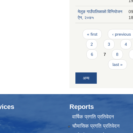
19
मेलुङ गाउँपालिकाकाे विनियोजन
09
ऐन, २०७५
18
Pages
« first
‹ previous
2
3
4
6
7
8
last »
अन्य
vices
Reports
वार्षिक प्रगति प्रतिवेदन
ा
चौमासिक प्रगति प्रतिवेदन