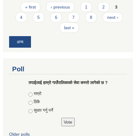
Pages
« first
‹ previous
1
2
3
4
5
6
7
8
next ›
last »
अन्य
Poll
तपाईलाई हाम्राे गाउँपालिकाको सेवा कस्तो लागेको छ ?
Choices
राम्रो
ठिकै
सुधार गर्नु पर्ने
Older polls