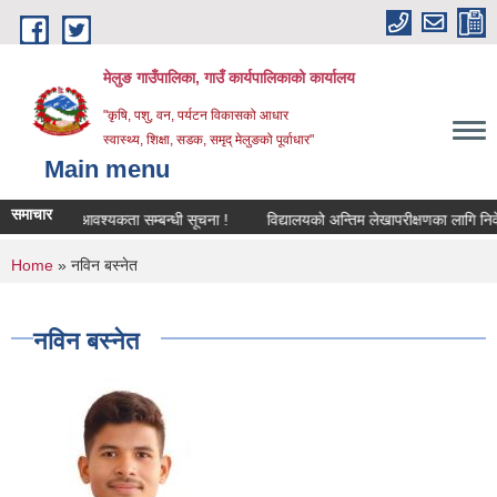
Skip to main content
मेलुङ गाउँपालिका, गाउँ कार्यपालिकाको कार्यालय
"कृषि, पशु, वन, पर्यटन विकासको आधार
स्वास्थ्य, शिक्षा, सडक, समृद् मेलुङको पूर्वाधार"
Main menu
समाचार
मा शिक्षक आवश्‍यकता सम्बन्धी सूचना !
विद्यालयको अन्तिम लेखापरीक्षणका लागि निवेदन पे
You are here
Home
» नविन बस्नेत
नविन बस्नेत