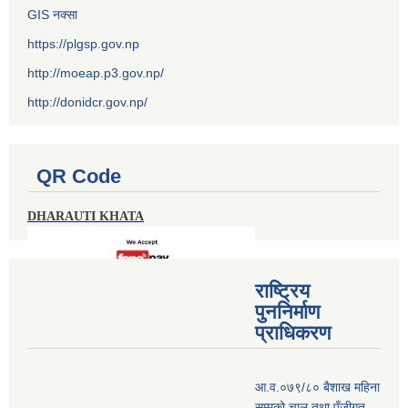
GIS नक्सा
https://plgsp.gov.np
http://moeap.p3.gov.np/
http://donidcr.gov.np/
QR Code
DHARAUTI KHATA
राष्ट्रिय
पुननिर्माण
प्राधिकरण
आ.व.०७९/८० बैशाख महिना
सम्मको चालु तथा पुँजीगत