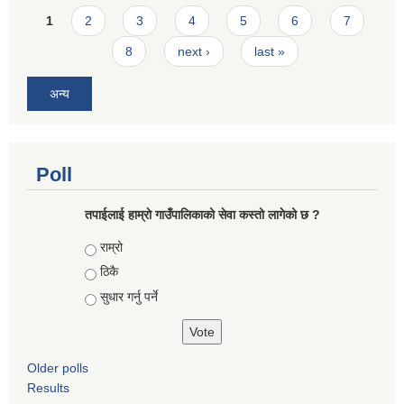
Pages
1
2
3
4
5
6
7
8
next ›
last »
अन्य
Poll
तपाईलाई हाम्राे गाउँपालिकाको सेवा कस्तो लागेको छ ?
Choices
राम्रो
ठिकै
सुधार गर्नु पर्ने
Older polls
Results