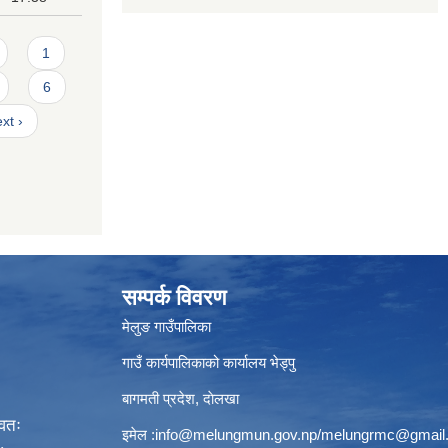
1
6
xt ›
सम्पर्क विवरण
मेलुङ गाउँपालिका
गाउँ कार्यपालिकाको कार्यालय भेड्पु
बागमती प्रदेश, दाेलखा
्वतः
इमेल :
info@melungmun.gov.np
/
melungrmc@gmail