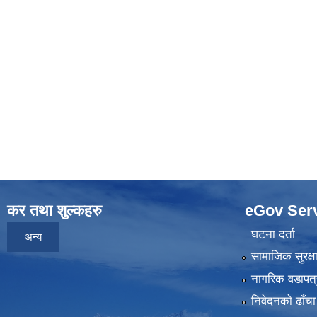
कर तथा शुल्कहरु
eGov Ser
घटना दर्ता
अन्य
सामाजिक सुरक्ष
नागरिक वडापत्
निवेदनकाे ढाँचा