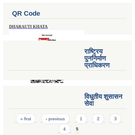
QR Code
DHARAUTI KHATA
राष्ट्रिय
पुननिर्माण
प्राधिकरण
विधुतीय शुसासन
सेवा
Pages
« first
‹ previous
1
2
3
4
5