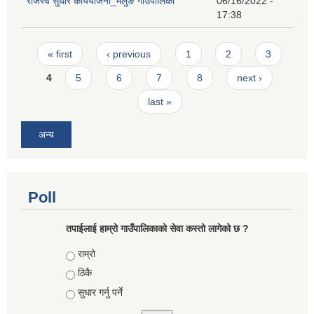
राजस्व सुधार कार्ययोजना_मेलुङ गाउँपालिका
06/16/2022 -
17:38
Pages
« first
‹ previous
1
2
3
4
5
6
7
8
next ›
last »
अन्य
Poll
तपाईलाई हाम्राे गाउँपालिकाको सेवा कस्तो लागेको छ ?
Choices
राम्रो
ठिकै
सुधार गर्नु पर्ने