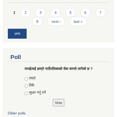
Pages
1
2
3
4
5
6
7
8
next ›
last »
अन्य
Poll
तपाईलाई हाम्राे गाउँपालिकाको सेवा कस्तो लागेको छ ?
Choices
राम्रो
ठिकै
सुधार गर्नु पर्ने
Older polls