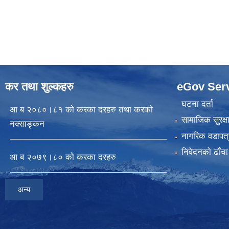
कर तथा शुल्कहरु
eGov Ser
घटना दर्ता
आ ब २०८०।८१ को करका दरहरु तथा करको
सामाजिक सुरक्ष
नक्साङ्कन
नागरिक वडापत्
निवेदनकाे ढाँचा
आ ब २०७९।८० को करका दरहरु
अन्य