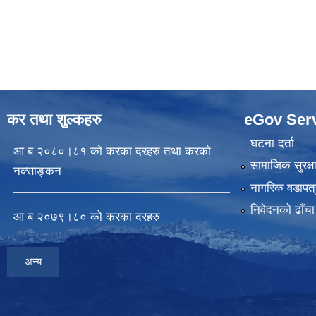
कर तथा शुल्कहरु
eGov Ser
घटना दर्ता
आ ब २०८०।८१ को करका दरहरु तथा करको
सामाजिक सुरक्ष
नक्साङ्कन
नागरिक वडापत्
निवेदनकाे ढाँचा
आ ब २०७९।८० को करका दरहरु
अन्य