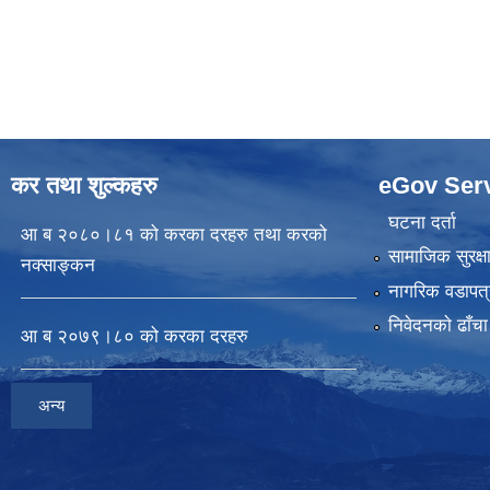
कर तथा शुल्कहरु
eGov Ser
घटना दर्ता
आ ब २०८०।८१ को करका दरहरु तथा करको
सामाजिक सुरक्ष
नक्साङ्कन
नागरिक वडापत्
निवेदनकाे ढाँचा
आ ब २०७९।८० को करका दरहरु
अन्य