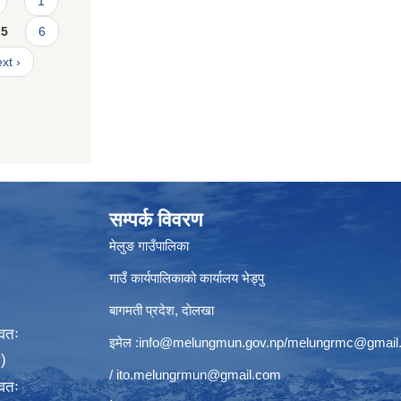
1
5
6
xt ›
सम्पर्क विवरण
मेलुङ गाउँपालिका
गाउँ कार्यपालिकाको कार्यालय भेड्पु
बागमती प्रदेश, दाेलखा
्वतः
इमेल :
info@melungmun.gov.np
/
melungrmc@gmail
)
/
ito.melungrmun@gmail.com
्वतः