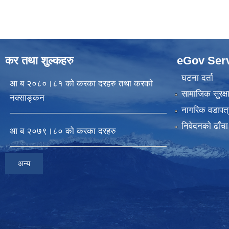
कर तथा शुल्कहरु
eGov Ser
घटना दर्ता
आ ब २०८०।८१ को करका दरहरु तथा करको
सामाजिक सुरक्ष
नक्साङ्कन
नागरिक वडापत्
निवेदनकाे ढाँचा
आ ब २०७९।८० को करका दरहरु
अन्य