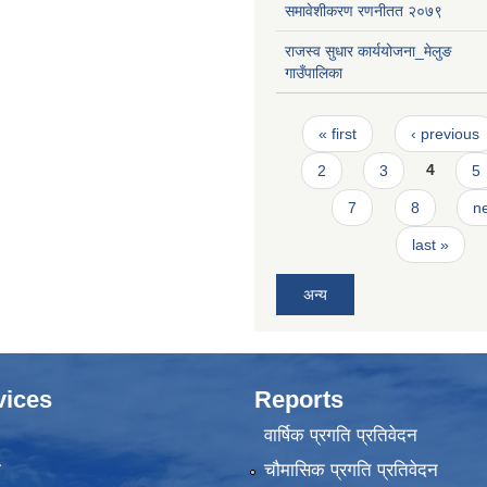
समावेशीकरण रणनीतत २०७९
राजस्व सुधार कार्ययोजना_मेलुङ
गाउँपालिका
Pages
« first
‹ previous
2
3
4
5
7
8
ne
last »
अन्य
vices
Reports
वार्षिक प्रगति प्रतिवेदन
ा
चौमासिक प्रगति प्रतिवेदन