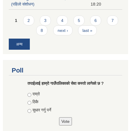
(पहिलो संशोधन)
18:20
Pages
1
2
3
4
5
6
7
8
next ›
last »
अन्य
Poll
तपाईलाई हाम्राे गाउँपालिकाको सेवा कस्तो लागेको छ ?
Choices
राम्रो
ठिकै
सुधार गर्नु पर्ने