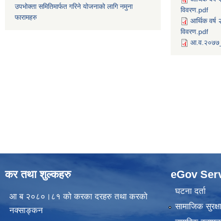
उपभोक्ता समितिमार्फत गरिने योजनाको लागि नमुना
विवरण.pdf
फारामहरु
आर्थिक वर्
विवरण.pdf
आ.व.२०७७_
कर तथा शुल्कहरु
eGov Ser
घटना दर्ता
आ ब २०८०।८१ को करका दरहरु तथा करको
सामाजिक सुरक्ष
नक्साङ्कन