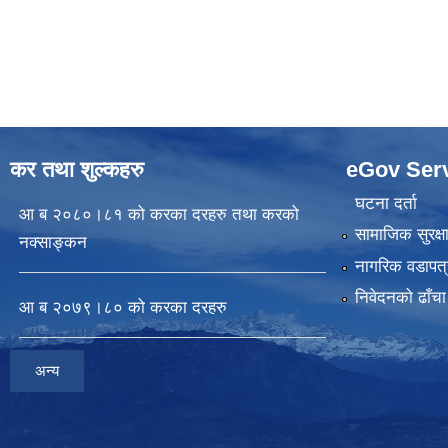
कर तथा शुल्कहरु
eGov Ser
घटना दर्ता
आ ब २०८०।८१ को करका दरहरु तथा करको
सामाजिक सुरक्ष
नक्साङ्कन
नागरिक वडापत्
निवेदनकाे ढाँचा
आ ब २०७९।८० को करका दरहरु
अन्य