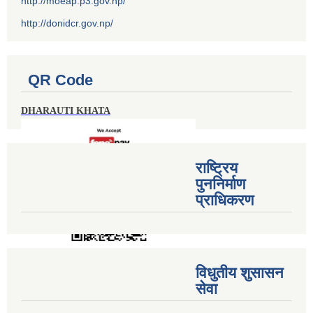
http://moeap.p3.gov.np/
http://donidcr.gov.np/
QR Code
DHARAUTI KHATA
राष्ट्रिय
पुननिर्माण
प्राधिकरण
विधुतीय शुसासन
सेवा