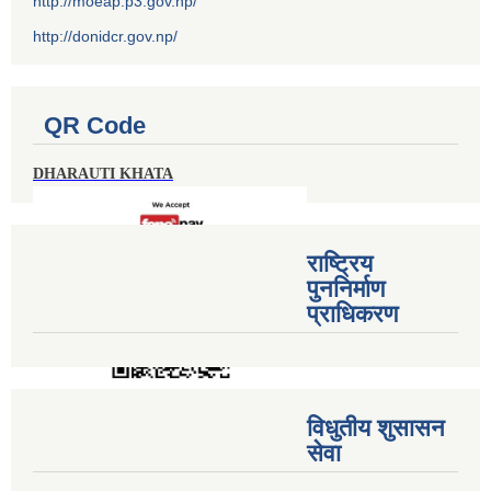
http://moeap.p3.gov.np/
http://donidcr.gov.np/
QR Code
DHARAUTI KHATA
राष्ट्रिय
पुननिर्माण
प्राधिकरण
विधुतीय शुसासन
सेवा