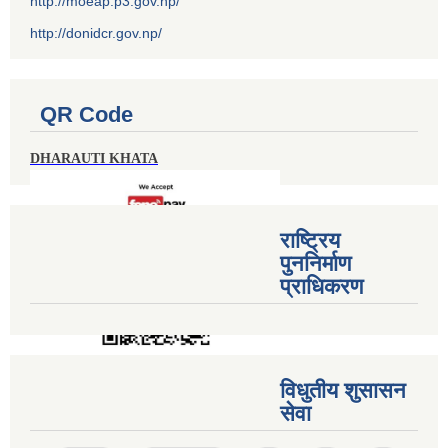
http://moeap.p3.gov.np/
http://donidcr.gov.np/
QR Code
DHARAUTI KHATA
राष्ट्रिय
पुननिर्माण
प्राधिकरण
विधुतीय शुसासन
सेवा