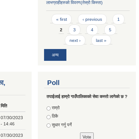
लाभग्राहीहरुको विवरण(तेस्रो किस्ता)
Pages
« first
‹ previous
1
2
3
4
5
next ›
last »
अन्य
का,
Poll
तपाईलाई हाम्राे गाउँपालिकाको सेवा कस्तो लागेको छ ?
मिति
Choices
राम्रो
ठिकै
07/30/2023
- 14:46
सुधार गर्नु पर्ने
07/30/2023