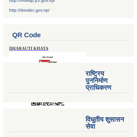
http://moeap.p3.gov.np/
http://donidcr.gov.np/
QR Code
DHARAUTI KHATA
राष्ट्रिय
पुननिर्माण
प्राधिकरण
विधुतीय शुसासन
सेवा