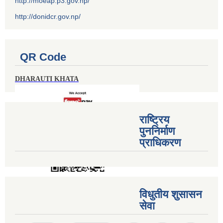
http://moeap.p3.gov.np/
http://donidcr.gov.np/
QR Code
DHARAUTI KHATA
राष्ट्रिय
पुननिर्माण
प्राधिकरण
विधुतीय शुसासन
सेवा