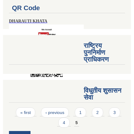
QR Code
DHARAUTI KHATA
राष्ट्रिय
पुननिर्माण
प्राधिकरण
विधुतीय शुसासन
सेवा
Pages
« first
‹ previous
1
2
3
4
5