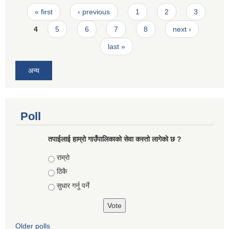
Pages
« first
‹ previous
1
2
3
4
5
6
7
8
next ›
last »
अन्य
Poll
तपाईलाई हाम्राे गाउँपालिकाको सेवा कस्तो लागेको छ ?
Choices
राम्रो
ठिकै
सुधार गर्नु पर्ने
Older polls