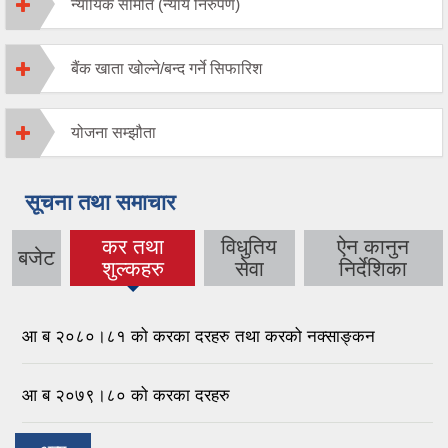
न्यायिक समिति (न्याय निरुपण)
बैंक खाता खोल्ने/बन्द गर्ने सिफारिश
योजना सम्झौता
सूचना तथा समाचार
कर तथा
विधुतिय
ऐन कानुन
बजेट
शुल्कहरु
सेवा
निर्देशिका
आ ब २०८०।८१ को करका दरहरु तथा करको नक्साङ्कन
आ ब २०७९।८० को करका दरहरु