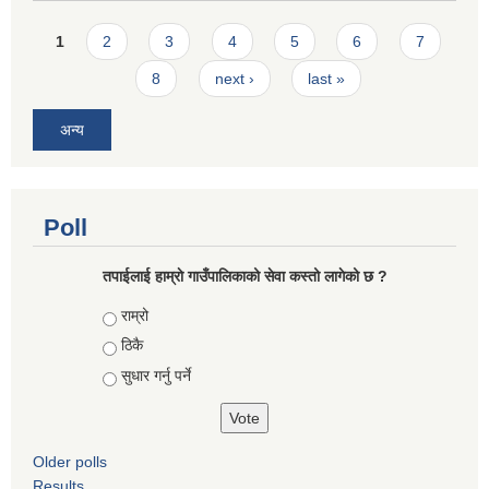
Pages
1
2
3
4
5
6
7
8
next ›
last »
अन्य
Poll
तपाईलाई हाम्राे गाउँपालिकाको सेवा कस्तो लागेको छ ?
Choices
राम्रो
ठिकै
सुधार गर्नु पर्ने
Older polls
Results