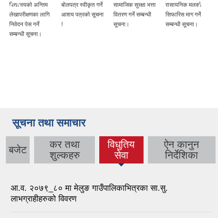
विद्यालयको अन्तिम
बोलपत्र स्वीकृत गर्ने
सामाजिक सुरक्षा भत्ता
रासायनिक मलको
लेखापरीक्षणका लागि
आशय पत्रको सूचना
वितरण गर्ने सम्बन्धी
सिफारिस माग गर्ने
निवेदन पेस गर्ने
!
सूचना।
सम्बन्धी सूचना।
सम्बन्धी सूचना।
सूचना तथा समाचार
कर तथा
विधुतिय
ऐन कानुन
बजेट
(active
शुल्कहरु
सेवा
निर्देशिका
tab)
आ.व. २०७९_८० मा मेलुङ गाउँपालिकाभित्रका सा.सु.
लाभग्राहीहरुको विवरण